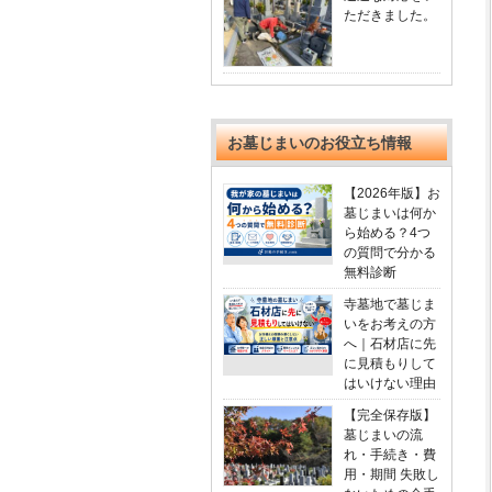
ただきました。
お墓じまいのお役立ち情報
【2026年版】お
墓じまいは何か
ら始める？4つ
の質問で分かる
無料診断
寺墓地で墓じま
いをお考えの方
へ｜石材店に先
に見積もりして
はいけない理由
【完全保存版】
墓じまいの流
れ・手続き・費
用・期間 失敗し