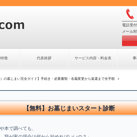
電話受付
メール対
の特徴
代表挨拶
サービス内容・料金表
事
苑）の墓じまい完全ガイド】手続き・必要書類・名義変更から返還まで全手順
【無料】お墓じまいスタート診断
や本で調べても、
、我が家の場合は何から始めればいいの？」