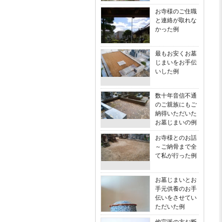
お寺様のご住職
と連絡が取れな
かった例
最もお安くお墓
じまいをお手伝
いした例
数十年音信不通
のご親族にもご
納得いただいた
お墓じまいの例
お寺様とのお話
～ご納骨まで全
て私が行った例
お墓じまいとお
手元供養のお手
伝いをさせてい
ただいた例