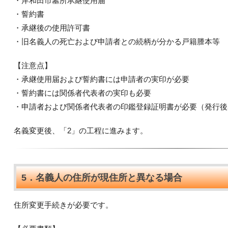
・岸和田市墓所承継使用届
・誓約書
・承継後の使用許可書
・旧名義人の死亡および申請者との続柄が分かる戸籍謄本等
【注意点】
・承継使用届および誓約書には申請者の実印が必要
・誓約書には関係者代表者の実印も必要
・申請者および関係者代表者の印鑑登録証明書が必要（発行後
名義変更後、「2」の工程に進みます。
5．名義人の住所が現住所と異なる場合
住所変更手続きが必要です。