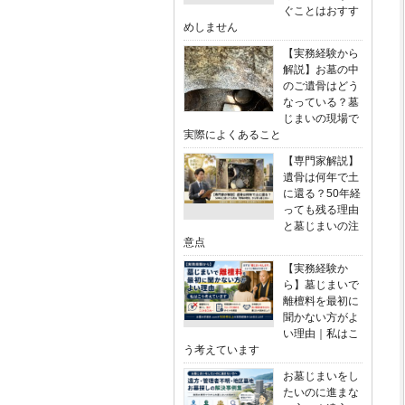
ぐことはおすす
めしません
【実務経験から
解説】お墓の中
のご遺骨はどう
なっている？墓
じまいの現場で
実際によくあること
【専門家解説】
遺骨は何年で土
に還る？50年経
っても残る理由
と墓じまいの注
意点
【実務経験か
ら】墓じまいで
離檀料を最初に
聞かない方がよ
い理由｜私はこ
う考えています
お墓じまいをし
たいのに進まな