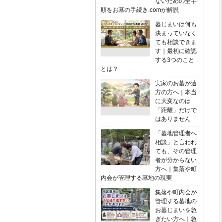
ないための全手
順をお墓の手続き.comが解説
墓じまいは何も
決まっていなく
ても相談できま
す｜最初に確認
する3つのこと
とは？
実家のお墓が遠
方の方へ｜本当
に大変なのは
「距離」だけで
はありません
「墓地管理者へ
相談」と言われ
ても、その管理
者が分からない
方へ｜集落や町
内会が管理する墓地の現実
集落や町内会が
管理する墓地の
お墓じまいを急
ぎたい方へ｜急