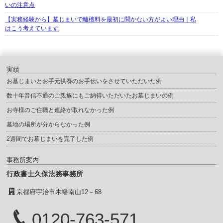
いの注意点
【実務経験から】墓じまいで離檀料を最初に聞かない方がよい理由｜私
はこう考えています
実績
お墓じまいとお手元供養のお手伝いをさせていただいた例
数十年音信不通のご親族にもご納得いただいたお墓じまいの例
お寺様のご住職と連絡が取れなかった例
墓地の場所が分からなかった例
2週間でお墓じまいを完了した例
事務所案内
行政書士久保法務事務所
京都府宇治市木幡南山12－68
0120-763-571