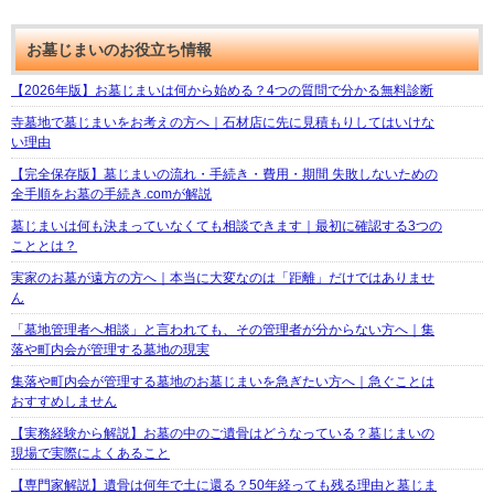
お墓じまいのお役立ち情報
【2026年版】お墓じまいは何から始める？4つの質問で分かる無料診断
寺墓地で墓じまいをお考えの方へ｜石材店に先に見積もりしてはいけな
い理由
【完全保存版】墓じまいの流れ・手続き・費用・期間 失敗しないための
全手順をお墓の手続き.comが解説
墓じまいは何も決まっていなくても相談できます｜最初に確認する3つの
こととは？
実家のお墓が遠方の方へ｜本当に大変なのは「距離」だけではありませ
ん
「墓地管理者へ相談」と言われても、その管理者が分からない方へ｜集
落や町内会が管理する墓地の現実
集落や町内会が管理する墓地のお墓じまいを急ぎたい方へ｜急ぐことは
おすすめしません
【実務経験から解説】お墓の中のご遺骨はどうなっている？墓じまいの
現場で実際によくあること
【専門家解説】遺骨は何年で土に還る？50年経っても残る理由と墓じま