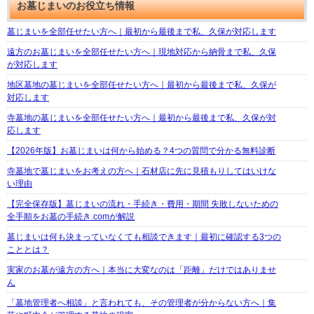
お墓じまいのお役立ち情報
墓じまいを全部任せたい方へ｜最初から最後まで私、久保が対応します
遠方のお墓じまいを全部任せたい方へ｜現地対応から納骨まで私、久保
が対応します
地区墓地の墓じまいを全部任せたい方へ｜最初から最後まで私、久保が
対応します
寺墓地の墓じまいを全部任せたい方へ｜最初から最後まで私、久保が対
応します
【2026年版】お墓じまいは何から始める？4つの質問で分かる無料診断
寺墓地で墓じまいをお考えの方へ｜石材店に先に見積もりしてはいけな
い理由
【完全保存版】墓じまいの流れ・手続き・費用・期間 失敗しないための
全手順をお墓の手続き.comが解説
墓じまいは何も決まっていなくても相談できます｜最初に確認する3つの
こととは？
実家のお墓が遠方の方へ｜本当に大変なのは「距離」だけではありませ
ん
「墓地管理者へ相談」と言われても、その管理者が分からない方へ｜集