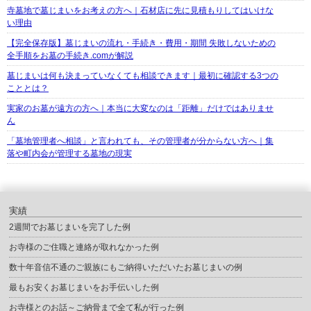
寺墓地で墓じまいをお考えの方へ｜石材店に先に見積もりしてはいけな
い理由
【完全保存版】墓じまいの流れ・手続き・費用・期間 失敗しないための
全手順をお墓の手続き.comが解説
墓じまいは何も決まっていなくても相談できます｜最初に確認する3つの
こととは？
実家のお墓が遠方の方へ｜本当に大変なのは「距離」だけではありませ
ん
「墓地管理者へ相談」と言われても、その管理者が分からない方へ｜集
落や町内会が管理する墓地の現実
実績
2週間でお墓じまいを完了した例
お寺様のご住職と連絡が取れなかった例
数十年音信不通のご親族にもご納得いただいたお墓じまいの例
最もお安くお墓じまいをお手伝いした例
お寺様とのお話～ご納骨まで全て私が行った例